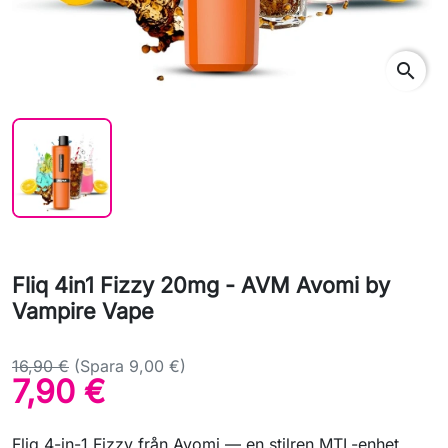
search
Fliq 4in1 Fizzy 20mg - AVM Avomi by
Vampire Vape
16,90 €
(Spara 9,00 €)
7,90 €
Fliq 4-in-1 Fizzy från Avomi — en stilren MTL-enhet