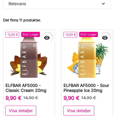
expand_more
Relevans
Det finns 11 produkter.
Slut i Lager
Slut i Lager
-5,00 €
-5,00 €


ELFBAR AF5000 -
ELFBAR AF5000 - Sour
Classic Cream 20mg
Pineapple Ice 20mg
9,90 €
14,90 €
9,90 €
14,90 €
Visa detaljer
Visa detaljer