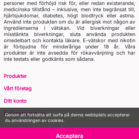
personer med förhöjd risk för, eller redan existerande,
medicinska tillstånd – inklusive, men inte begränsat till,
hjärtsjukdomar, diabetes, högt blodtryck eller astma.
Använd inte produkten om du är allergisk mot någon av
ingredienserna i vätskan. Vid biverkningar eller
misstänkta biverkningar, sluta använda produkten
omedelbart och kontakta läkare. E-vätskor med nikotin
är förbjudna för minderåriga under 18 år. Våra
produkter är inte avsedda för rökavvänjning och har
inte testats eller godkänts som sådana.
arrow_drop_down
Produkter
arrow_drop_down
Vårt företag
arrow_drop_down
Ditt konto
arrow_drop_down
Butiksinformation
Genom att fortsätta att surfa på denna webbplats accepterar
du användningen av cookies.
© 2026 - LIQUA Online™
Acceptera