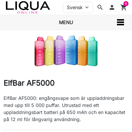
0
search
person
shopping_cart
MENU
ElfBar AF5000
ElfBar AF5000: engångsvape som är uppladdningsbar
med upp till 5 000 puffar. Utrustad med ett
uppladdningsbart batteri på 650 mAh och en kapacitet
på 12 ml för långvarig användning.