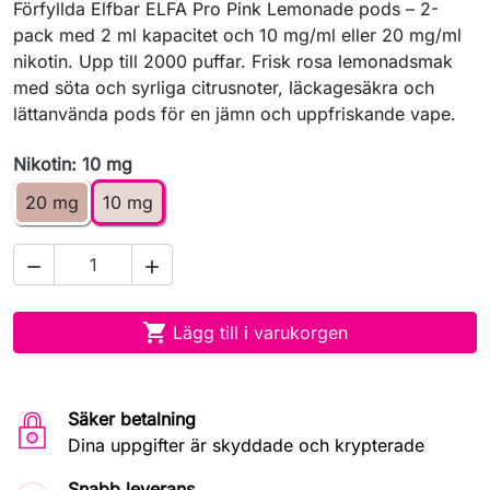
Förfyllda Elfbar ELFA Pro Pink Lemonade pods – 2-
pack med 2 ml kapacitet och 10 mg/ml eller 20 mg/ml
nikotin. Upp till 2000 puffar. Frisk rosa lemonadsmak
med söta och syrliga citrusnoter, läckagesäkra och
lättanvända pods för en jämn och uppfriskande vape.
Nikotin: 10 mg
20 mg
10 mg



Lägg till i varukorgen
Säker betalning
Dina uppgifter är skyddade och krypterade
Snabb leverans