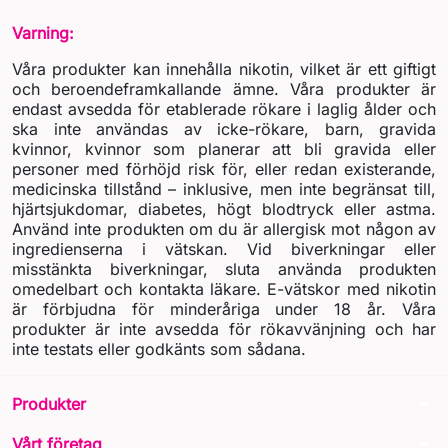
Varning:
Våra produkter kan innehålla nikotin, vilket är ett giftigt
och beroendeframkallande ämne. Våra produkter är
endast avsedda för etablerade rökare i laglig ålder och
ska inte användas av icke-rökare, barn, gravida
kvinnor, kvinnor som planerar att bli gravida eller
personer med förhöjd risk för, eller redan existerande,
medicinska tillstånd – inklusive, men inte begränsat till,
hjärtsjukdomar, diabetes, högt blodtryck eller astma.
Använd inte produkten om du är allergisk mot någon av
ingredienserna i vätskan. Vid biverkningar eller
misstänkta biverkningar, sluta använda produkten
omedelbart och kontakta läkare. E-vätskor med nikotin
är förbjudna för minderåriga under 18 år. Våra
produkter är inte avsedda för rökavvänjning och har
inte testats eller godkänts som sådana.
arrow_drop_down
Produkter
arrow_drop_down
Vårt företag