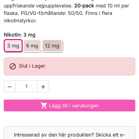
uppfriskande vejpupplevelse.
20-pack
med 10 ml per
flaska. PG/VG-förhållande: 50/50. Finns i flera
nikotinstyrkor.
Nikotin: 3 mg
3 mg
6 mg
12 mg

Slut i Lager



Lägg till i varukorgen
Intresserad av den här produkten? Skicka ett e-