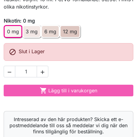
olika nikotinstyrkor.
Nikotin: 0 mg
0 mg
3 mg
6 mg
12 mg

Slut i Lager



Lägg till i varukorgen
Intresserad av den här produkten? Skicka ett e-
postmeddelande till oss så meddelar vi dig när den
finns tillgänglig för beställning.