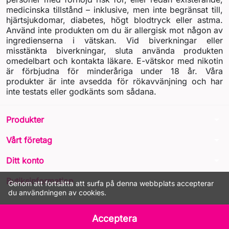
medicinska tillstånd – inklusive, men inte begränsat till,
hjärtsjukdomar, diabetes, högt blodtryck eller astma.
Använd inte produkten om du är allergisk mot någon av
ingredienserna i vätskan. Vid biverkningar eller
misstänkta biverkningar, sluta använda produkten
omedelbart och kontakta läkare. E-vätskor med nikotin
är förbjudna för minderåriga under 18 år. Våra
produkter är inte avsedda för rökavvänjning och har
inte testats eller godkänts som sådana.
arrow_drop_down
Produkter
arrow_drop_down
Vårt företag
arrow_drop_down
Ditt konto
arrow_drop_down
Butiksinformation
Genom att fortsätta att surfa på denna webbplats accepterar
du användningen av cookies.
© 2026 - LIQUA Online™
Acceptera