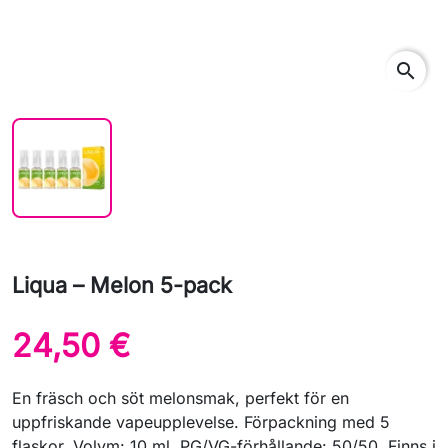
search
Liqua – Melon 5-pack
24,50 €
En fräsch och söt melonsmak, perfekt för en
uppfriskande vapeupplevelse. Förpackning med 5
flaskor. Volym: 10 ml. PG/VG-förhållande: 50/50. Finns i