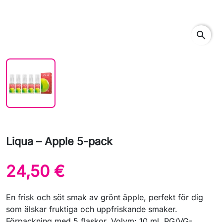
search
Liqua – Apple 5-pack
24,50 €
En frisk och söt smak av grönt äpple, perfekt för dig
som älskar fruktiga och uppfriskande smaker.
Förpackning med 5 flaskor. Volym: 10 ml. PG/VG-