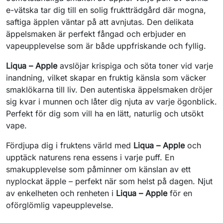
e-vätska tar dig till en solig fruktträdgård där mogna,
saftiga äpplen väntar på att avnjutas. Den delikata
äppelsmaken är perfekt fångad och erbjuder en
vapeupplevelse som är både uppfriskande och fyllig.
Liqua – Apple
avslöjar krispiga och söta toner vid varje
inandning, vilket skapar en fruktig känsla som väcker
smaklökarna till liv. Den autentiska äppelsmaken dröjer
sig kvar i munnen och låter dig njuta av varje ögonblick.
Perfekt för dig som vill ha en lätt, naturlig och utsökt
vape.
Fördjupa dig i fruktens värld med
Liqua – Apple
och
upptäck naturens rena essens i varje puff. En
smakupplevelse som påminner om känslan av ett
nyplockat äpple – perfekt när som helst på dagen. Njut
av enkelheten och renheten i
Liqua – Apple
för en
oförglömlig vapeupplevelse.