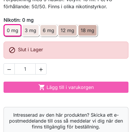
förhållande: 50/50. Finns i olika nikotinstyrkor.
Nikotin: 0 mg
0 mg
3 mg
6 mg
12 mg
18 mg

Slut i Lager



Lägg till i varukorgen
Intresserad av den här produkten? Skicka ett e-
postmeddelande till oss så meddelar vi dig när den
finns tillgänglig för beställning.