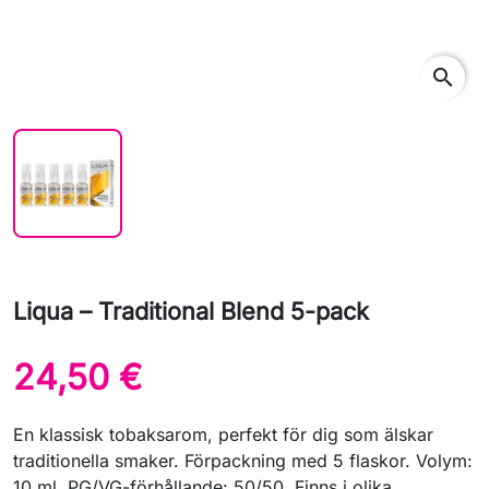
search
Liqua – Traditional Blend 5-pack
24,50 €
En klassisk tobaksarom, perfekt för dig som älskar
traditionella smaker. Förpackning med 5 flaskor. Volym:
10 ml. PG/VG-förhållande: 50/50. Finns i olika