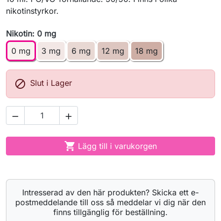
nikotinstyrkor.
Nikotin: 0 mg
0 mg
3 mg
6 mg
12 mg
18 mg

Slut i Lager



Lägg till i varukorgen
Intresserad av den här produkten? Skicka ett e-
postmeddelande till oss så meddelar vi dig när den
finns tillgänglig för beställning.