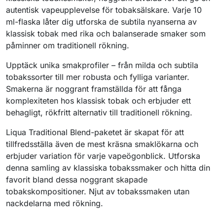
autentisk vapeupplevelse för tobaksälskare. Varje 10
ml-flaska låter dig utforska de subtila nyanserna av
klassisk tobak med rika och balanserade smaker som
påminner om traditionell rökning.
Upptäck unika smakprofiler – från milda och subtila
tobakssorter till mer robusta och fylliga varianter.
Smakerna är noggrant framställda för att fånga
komplexiteten hos klassisk tobak och erbjuder ett
behagligt, rökfritt alternativ till traditionell rökning.
Liqua Traditional Blend-paketet är skapat för att
tillfredsställa även de mest kräsna smaklökarna och
erbjuder variation för varje vapeögonblick. Utforska
denna samling av klassiska tobakssmaker och hitta din
favorit bland dessa noggrant skapade
tobakskompositioner. Njut av tobakssmaken utan
nackdelarna med rökning.