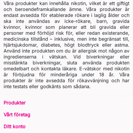
Våra produkter kan innehålla nikotin, vilket är ett giftigt
och beroendeframkallande ämne. Våra produkter är
endast avsedda för etablerade rökare i laglig ålder och
ska inte användas av icke-rökare, barn, gravida
kvinnor, kvinnor som planerar att bli gravida eller
personer med förhöjd risk för, eller redan existerande,
medicinska tillstånd – inklusive, men inte begränsat till,
hjärtsjukdomar, diabetes, högt blodtryck eller astma.
Använd inte produkten om du är allergisk mot någon av
ingredienserna i vätskan. Vid biverkningar eller
misstänkta biverkningar, sluta använda produkten
omedelbart och kontakta läkare. E-vätskor med nikotin
är förbjudna för minderåriga under 18 år. Våra
produkter är inte avsedda för rökavvänjning och har
inte testats eller godkänts som sådana.
arrow_drop_down
Produkter
arrow_drop_down
Vårt företag
arrow_drop_down
Ditt konto