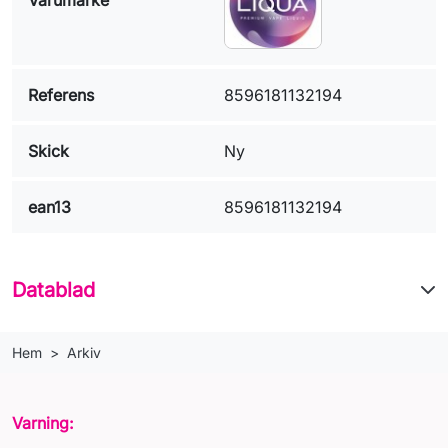
Referens
8596181132194
Skick
Ny
ean13
8596181132194
Datablad
Hem
Arkiv
Varning: