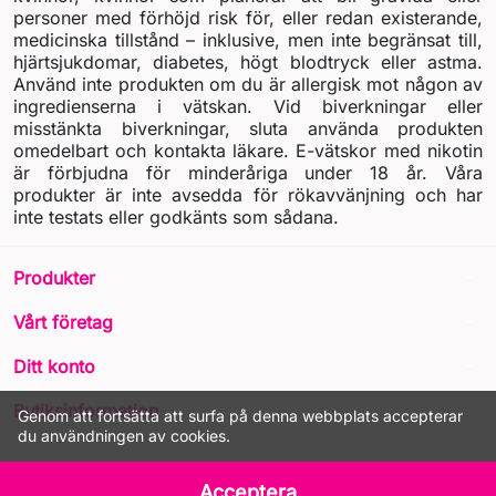
personer med förhöjd risk för, eller redan existerande,
medicinska tillstånd – inklusive, men inte begränsat till,
hjärtsjukdomar, diabetes, högt blodtryck eller astma.
Använd inte produkten om du är allergisk mot någon av
ingredienserna i vätskan. Vid biverkningar eller
misstänkta biverkningar, sluta använda produkten
omedelbart och kontakta läkare. E-vätskor med nikotin
är förbjudna för minderåriga under 18 år. Våra
produkter är inte avsedda för rökavvänjning och har
inte testats eller godkänts som sådana.
arrow_drop_down
Produkter
arrow_drop_down
Vårt företag
arrow_drop_down
Ditt konto
arrow_drop_down
Butiksinformation
Genom att fortsätta att surfa på denna webbplats accepterar
du användningen av cookies.
© 2026 - LIQUA Online™
Acceptera