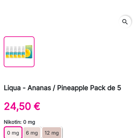
search
Liqua - Ananas / Pineapple Pack de 5
24,50 €
Nikotin: 0 mg
0 mg
6 mg
12 mg