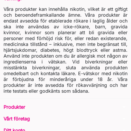
Våra produkter kan innehålla nikotin, vilket är ett giftigt
och beroendeframkallande ämne. Våra produkter är
endast avsedda för etablerade rökare i laglig ålder och
ska inte användas av icke-rökare, barn, gravida
kvinnor, kvinnor som planerar att bli gravida eller
personer med förhöjd risk för, eller redan existerande,
medicinska tillstånd – inklusive, men inte begränsat till,
hjärtsjukdomar, diabetes, högt blodtryck eller astma.
Använd inte produkten om du är allergisk mot någon av
ingredienserna i vätskan. Vid biverkningar eller
misstänkta biverkningar, sluta använda produkten
omedelbart och kontakta läkare. E-vätskor med nikotin
är förbjudna för minderåriga under 18 år. Våra
produkter är inte avsedda för rökavvänjning och har
inte testats eller godkänts som sådana.
arrow_drop_down
Produkter
arrow_drop_down
Vårt företag
arrow_drop_down
Ditt konto