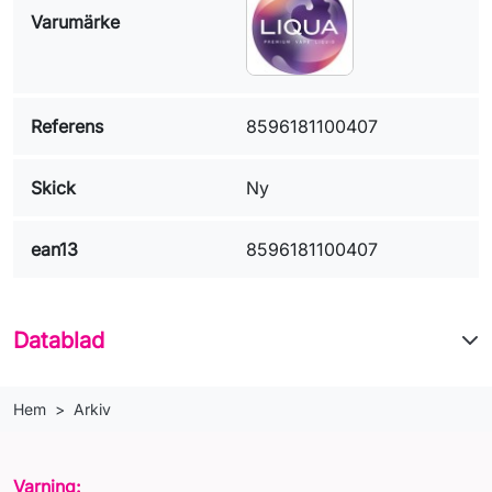
Varumärke
Referens
8596181100407
Skick
Ny
ean13
8596181100407
Datablad
Hem
Arkiv
Varning: