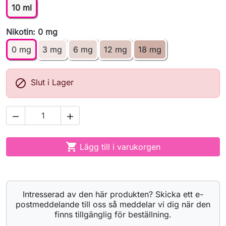
10 ml
Nikotin: 0 mg
0 mg
3 mg
6 mg
12 mg
18 mg

Slut i Lager



Lägg till i varukorgen
Intresserad av den här produkten? Skicka ett e-
postmeddelande till oss så meddelar vi dig när den
finns tillgänglig för beställning.