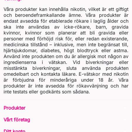
Våra produkter kan innehålla nikotin, vilket är ett giftigt
och beroendeframkallande ämne. Våra produkter är
endast avsedda för etablerade rökare i laglig ålder och
ska inte användas av icke-rökare, barn, gravida
kvinnor, kvinnor som planerar att bli gravida eller
personer med förhöjd risk för, eller redan existerande,
medicinska tillstånd – inklusive, men inte begränsat till,
hjärtsjukdomar, diabetes, högt blodtryck eller astma.
Använd inte produkten om du är allergisk mot någon av
ingredienserna i vätskan. Vid biverkningar eller
misstänkta biverkningar, sluta använda produkten
omedelbart och kontakta läkare. E-vätskor med nikotin
är förbjudna för minderåriga under 18 år. Våra
produkter är inte avsedda för rökavvänjning och har
inte testats eller godkänts som sådana.
arrow_drop_down
Produkter
arrow_drop_down
Vårt företag
arrow_drop_down
Ditt konto