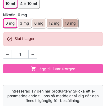
10 ml
4 x 10 ml
Nikotin: 0 mg
0 mg
3 mg
6 mg
12 mg
18 mg

Slut i Lager



Lägg till i varukorgen
Intresserad av den här produkten? Skicka ett e-
postmeddelande till oss så meddelar vi dig när den
finns tillgänglig för beställning.