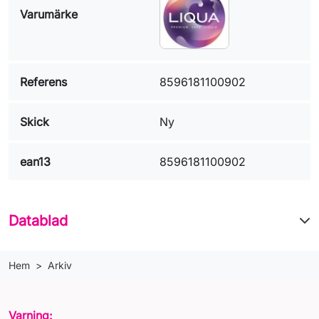
Varumärke
Referens
8596181100902
Skick
Ny
ean13
8596181100902
Datablad
Hem
Arkiv
Varning: