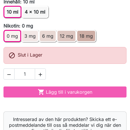
Innehåll: 10 ml
10 ml
4 x 10 ml
Nikotin: 0 mg
0 mg
3 mg
6 mg
12 mg
18 mg

Slut i Lager



Lägg till i varukorgen
Intresserad av den här produkten? Skicka ett e-
postmeddelande till oss så meddelar vi dig när den