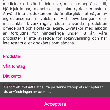
medicinska tillstånd – inklusive, men inte begränsat till,
hjärtsjukdomar, diabetes, högt blodtryck eller astma.
Använd inte produkten om du är allergisk mot någon av
ingredienserna i vätskan. Vid biverkningar eller
misstänkta biverkningar, sluta använda produkten
omedelbart och kontakta läkare. E-vätskor med nikotin
är förbjudna för minderåriga under 18 år. Våra
produkter är inte avsedda för rökavvänjning och har
inte testats eller godkänts som sådana.
arrow_drop_down
Produkter
arrow_drop_down
Vårt företag
arrow_drop_down
Ditt konto
arrow_drop_down
Butiksinformation
Genom att fortsätta att surfa på denna webbplats accepterar
du användningen av cookies.
© 2026 - LIQUA Online™
Acceptera