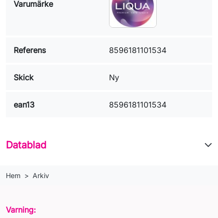
Varumärke
Referens
8596181101534
Skick
Ny
ean13
8596181101534
Datablad
Hem
Arkiv
Varning: