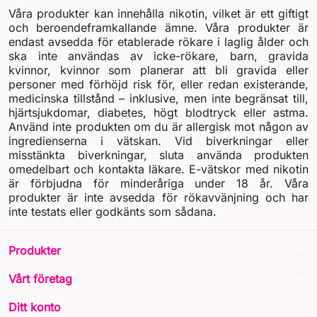
Våra produkter kan innehålla nikotin, vilket är ett giftigt
och beroendeframkallande ämne. Våra produkter är
endast avsedda för etablerade rökare i laglig ålder och
ska inte användas av icke-rökare, barn, gravida
kvinnor, kvinnor som planerar att bli gravida eller
personer med förhöjd risk för, eller redan existerande,
medicinska tillstånd – inklusive, men inte begränsat till,
hjärtsjukdomar, diabetes, högt blodtryck eller astma.
Använd inte produkten om du är allergisk mot någon av
ingredienserna i vätskan. Vid biverkningar eller
misstänkta biverkningar, sluta använda produkten
omedelbart och kontakta läkare. E-vätskor med nikotin
är förbjudna för minderåriga under 18 år. Våra
produkter är inte avsedda för rökavvänjning och har
inte testats eller godkänts som sådana.
arrow_drop_down
Produkter
arrow_drop_down
Vårt företag
arrow_drop_down
Ditt konto