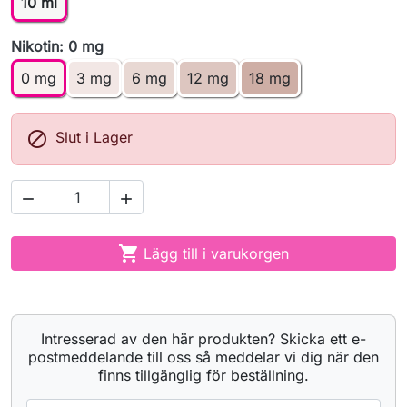
10 ml
Nikotin: 0 mg
0 mg
3 mg
6 mg
12 mg
18 mg

Slut i Lager



Lägg till i varukorgen
Intresserad av den här produkten? Skicka ett e-
postmeddelande till oss så meddelar vi dig när den
finns tillgänglig för beställning.