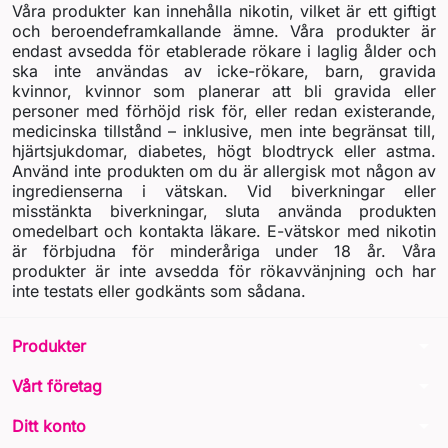
Våra produkter kan innehålla nikotin, vilket är ett giftigt
och beroendeframkallande ämne. Våra produkter är
endast avsedda för etablerade rökare i laglig ålder och
ska inte användas av icke-rökare, barn, gravida
kvinnor, kvinnor som planerar att bli gravida eller
personer med förhöjd risk för, eller redan existerande,
medicinska tillstånd – inklusive, men inte begränsat till,
hjärtsjukdomar, diabetes, högt blodtryck eller astma.
Använd inte produkten om du är allergisk mot någon av
ingredienserna i vätskan. Vid biverkningar eller
misstänkta biverkningar, sluta använda produkten
omedelbart och kontakta läkare. E-vätskor med nikotin
är förbjudna för minderåriga under 18 år. Våra
produkter är inte avsedda för rökavvänjning och har
inte testats eller godkänts som sådana.
arrow_drop_down
Produkter
arrow_drop_down
Vårt företag
arrow_drop_down
Ditt konto