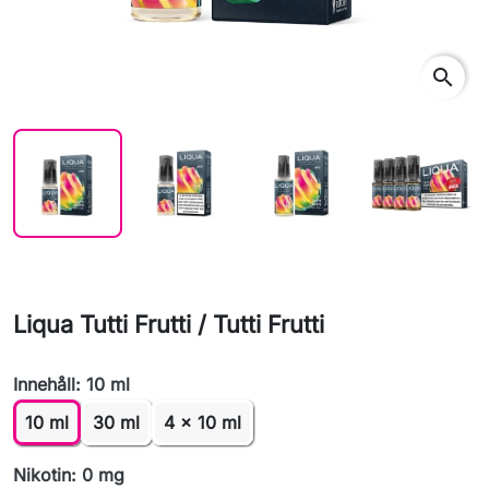
search
Liqua Tutti Frutti / Tutti Frutti
Innehåll: 10 ml
10 ml
30 ml
4 x 10 ml
Nikotin: 0 mg