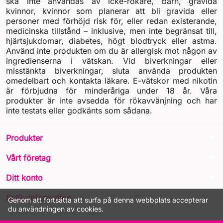
ska inte användas av icke-rökare, barn, gravida
kvinnor, kvinnor som planerar att bli gravida eller
personer med förhöjd risk för, eller redan existerande,
medicinska tillstånd – inklusive, men inte begränsat till,
hjärtsjukdomar, diabetes, högt blodtryck eller astma.
Använd inte produkten om du är allergisk mot någon av
ingredienserna i vätskan. Vid biverkningar eller
misstänkta biverkningar, sluta använda produkten
omedelbart och kontakta läkare. E-vätskor med nikotin
är förbjudna för minderåriga under 18 år. Våra
produkter är inte avsedda för rökavvänjning och har
inte testats eller godkänts som sådana.
arrow_drop_down
Produkter
arrow_drop_down
Vårt företag
arrow_drop_down
Ditt konto
arrow_drop_down
Butiksinformation
Genom att fortsätta att surfa på denna webbplats accepterar
du användningen av cookies.