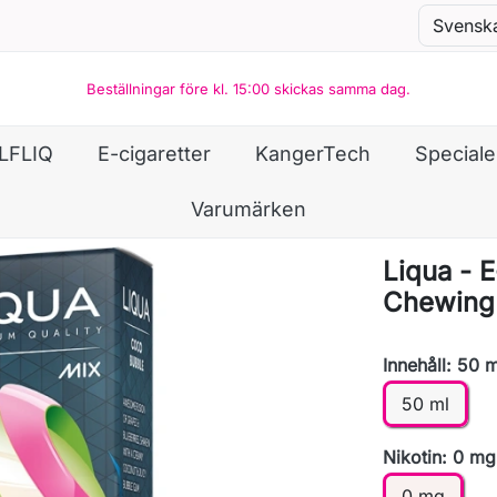
Beställningar före kl. 15:00 skickas samma dag.
LFLIQ
E-cigaretter
KangerTech
Special
Varumärken
Liqua - 
Chewing
Innehåll: 50 m
50 ml
Nikotin: 0 mg
0 mg