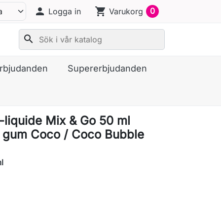
person
shopping_cart
0
Logga in
Varukorg
search
erbjudanden
Supererbjudanden
E-liquide Mix & Go 50 ml
 gum Coco / Coco Bubble
l