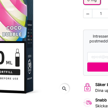

Intresse
postmeddel
Säker 
search
Dina u
Snabb 
Skicka