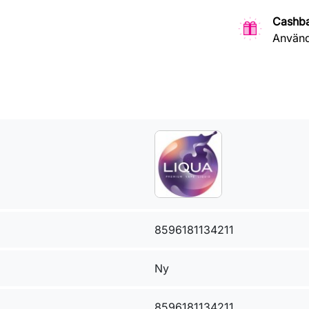
Cashb
Använd
8596181134211
Ny
8596181134211