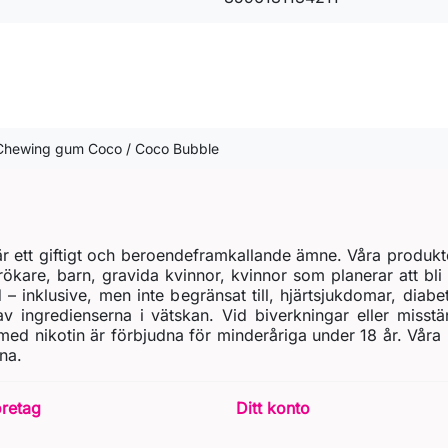
l Chewing gum Coco / Coco Bubble
t är ett giftigt och beroendeframkallande ämne. Våra produkt
rökare, barn, gravida kvinnor, kvinnor som planerar att bli 
d – inklusive, men inte begränsat till, hjärtsjukdomar, diab
 ingredienserna i vätskan. Vid biverkningar eller misstä
ed nikotin är förbjudna för minderåriga under 18 år. Våra
na.
öretag
Ditt konto