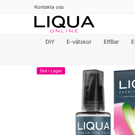
Kontakta oss
DIY
E-vätskor
ElfBar
E
Slut i Lager