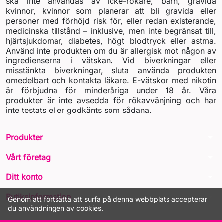
ska inte användas av icke-rökare, barn, gravida
kvinnor, kvinnor som planerar att bli gravida eller
personer med förhöjd risk för, eller redan existerande,
medicinska tillstånd – inklusive, men inte begränsat till,
hjärtsjukdomar, diabetes, högt blodtryck eller astma.
Använd inte produkten om du är allergisk mot någon av
ingredienserna i vätskan. Vid biverkningar eller
misstänkta biverkningar, sluta använda produkten
omedelbart och kontakta läkare. E-vätskor med nikotin
är förbjudna för minderåriga under 18 år. Våra
produkter är inte avsedda för rökavvänjning och har
inte testats eller godkänts som sådana.
arrow_drop_down
Produkter
arrow_drop_down
Vårt företag
arrow_drop_down
Ditt konto
arrow_drop_down
Butiksinformation
Genom att fortsätta att surfa på denna webbplats accepterar
du användningen av cookies.