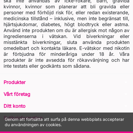
ska inte användas av icke-rökare, barn, gravida
kvinnor, kvinnor som planerar att bli gravida eller
personer med förhöjd risk för, eller redan existerande,
medicinska tillstånd – inklusive, men inte begränsat till,
hjärtsjukdomar, diabetes, högt blodtryck eller astma.
Använd inte produkten om du är allergisk mot någon av
ingredienserna i vätskan. Vid biverkningar eller
misstänkta biverkningar, sluta använda produkten
omedelbart och kontakta läkare. E-vätskor med nikotin
är förbjudna för minderåriga under 18 år. Våra
produkter är inte avsedda för rökavvänjning och har
inte testats eller godkänts som sådana.
arrow_drop_down
Produkter
arrow_drop_down
Vårt företag
arrow_drop_down
Ditt konto
arrow_drop_down
Butiksinformation
Genom att fortsätta att surfa på denna webbplats accepterar
du användningen av cookies.