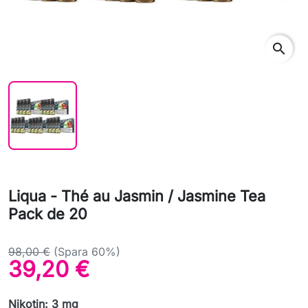
search
Liqua - Thé au Jasmin / Jasmine Tea
Pack de 20
98,00 €
(Spara 60%)
39,20 €
Nikotin: 3 mg