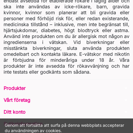
endast avsedda för etablerade rökare i laglig ålder och
ska inte användas av icke-rökare, barn, gravida
kvinnor, kvinnor som planerar att bli gravida eller
personer med förhöjd risk för, eller redan existerande,
medicinska tillstånd – inklusive, men inte begränsat till,
hjärtsjukdomar, diabetes, högt blodtryck eller astma.
Använd inte produkten om du är allergisk mot någon av
ingredienserna i vätskan. Vid biverkningar eller
misstänkta biverkningar, sluta använda produkten
omedelbart och kontakta läkare. E-vätskor med nikotin
är förbjudna för minderåriga under 18 år. Våra
produkter är inte avsedda för rökavvänjning och har
inte testats eller godkänts som sådana.
arrow_drop_down
Produkter
arrow_drop_down
Vårt företag
arrow_drop_down
Ditt konto
arrow_drop_down
Butiksinformation
Genom att fortsätta att surfa på denna webbplats accepterar
du användningen av cookies.