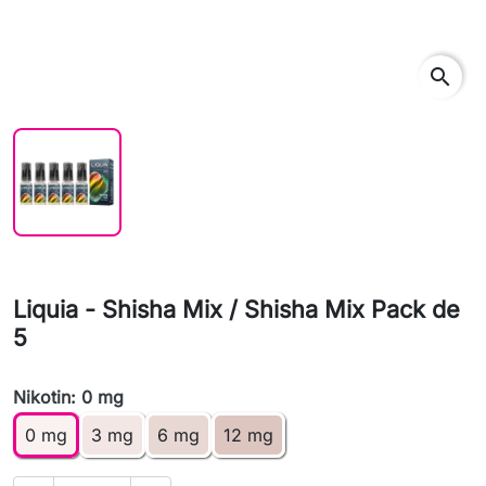
search
Liquia - Shisha Mix / Shisha Mix Pack de
5
Nikotin: 0 mg
0 mg
3 mg
6 mg
12 mg