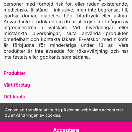
personer med förhöjd risk för, eller redan existerande,
medicinska tillstånd – inklusive, men inte begränsat till,
hjärtsjukdomar, diabetes, högt blodtryck eller astma.
Använd inte produkten om du är allergisk mot någon av
ingredienserna i vätskan. Vid biverkningar eller
misstänkta biverkningar, sluta använda produkten
omedelbart och kontakta läkare. E-vätskor med nikotin
är förbjudna för minderåriga under 18 år. Våra
produkter är inte avsedda för rökavvänjning och har
inte testats eller godkänts som sådana.
arrow_drop_down
Produkter
arrow_drop_down
Vårt företag
arrow_drop_down
Ditt konto
arrow_drop_down
Butiksinformation
Genom att fortsätta att surfa på denna webbplats accepterar
du användningen av cookies.
© 2026 - LIQUA Online™
Acceptera