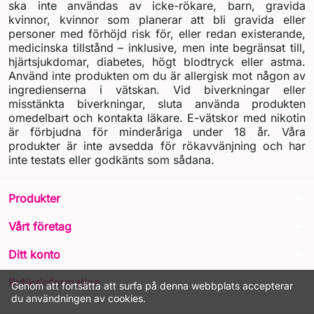
ska inte användas av icke-rökare, barn, gravida
kvinnor, kvinnor som planerar att bli gravida eller
personer med förhöjd risk för, eller redan existerande,
medicinska tillstånd – inklusive, men inte begränsat till,
hjärtsjukdomar, diabetes, högt blodtryck eller astma.
Använd inte produkten om du är allergisk mot någon av
ingredienserna i vätskan. Vid biverkningar eller
misstänkta biverkningar, sluta använda produkten
omedelbart och kontakta läkare. E-vätskor med nikotin
är förbjudna för minderåriga under 18 år. Våra
produkter är inte avsedda för rökavvänjning och har
inte testats eller godkänts som sådana.
arrow_drop_down
Produkter
arrow_drop_down
Vårt företag
arrow_drop_down
Ditt konto
arrow_drop_down
Butiksinformation
Genom att fortsätta att surfa på denna webbplats accepterar
du användningen av cookies.