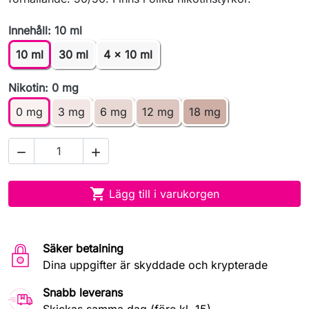
Innehåll: 10 ml
10 ml
30 ml
4 x 10 ml
Nikotin: 0 mg
0 mg
3 mg
6 mg
12 mg
18 mg



Lägg till i varukorgen
Säker betalning
Dina uppgifter är skyddade och krypterade
Snabb leverans