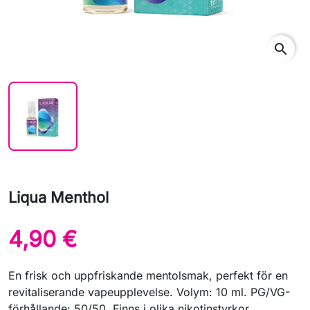
search
Liqua Menthol
4,90 €
En frisk och uppfriskande mentolsmak, perfekt för en
revitaliserande vapeupplevelse. Volym: 10 ml. PG/VG-
förhållande: 50/50. Finns i olika nikotinstyrkor.