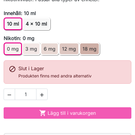
Innehåll: 10 ml
10 ml
4 x 10 ml
Nikotin: 0 mg
0 mg
3 mg
6 mg
12 mg
18 mg

Slut i Lager
Produkten finns med andra alternativ



Lägg till i varukorgen