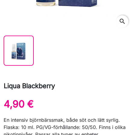
search
Liqua Blackberry
4,90 €
En intensiv björnbärssmak, både söt och lätt syrlig.
Flaska: 10 ml. PG/VG-förhållande: 50/50. Finns i olika
nikotinnivåer. Passar alla typer av enheter.