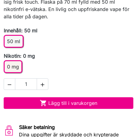
isig frisk touch. Flaska på 70 ml fylld med 50 ml
nikotinfri e-vätska. En livlig och uppfriskande vape för
alla tider på dagen.
Innehåll: 50 ml
50 ml
Nikotin: 0 mg
0 mg



Lägg till i varukorgen
Säker betalning
Dina uppgifter är skyddade och krypterade