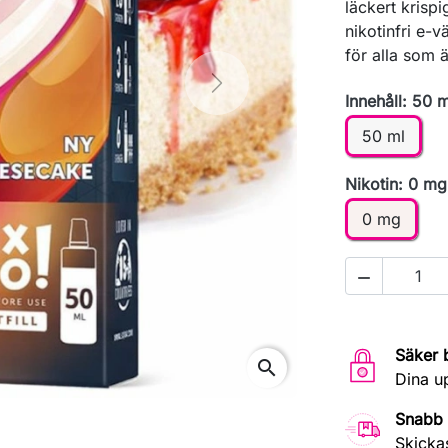
läckert krisp
nikotinfri e-
för alla som ä
Next
Innehåll: 50 m
50 ml
Nikotin: 0 mg
0 mg

Säker 
search
Dina u
Snabb 
Skicka