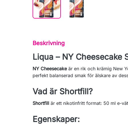
Beskrivning
Liqua – NY Cheesecake Sh
NY Cheesecake
är en rik och krämig New Yo
perfekt balanserad smak för älskare av des
Vad är Shortfill?
Shortfill
är ett nikotinfritt format: 50 ml e-vä
Egenskaper: