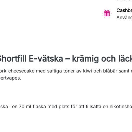
Cashb
Använd
ortfill E-vätska – krämig och läc
rk-cheesecake med saftiga toner av kiwi och blåbär samt e
sertvapes.
tska i en 70 ml flaska med plats för att tillsätta en nikotins