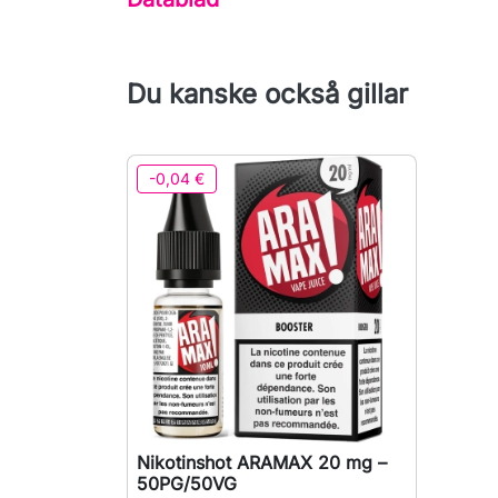
Du kanske också gillar
-0,04 €
Nikotinshot ARAMAX 20 mg –

Snabbvy
50PG/50VG