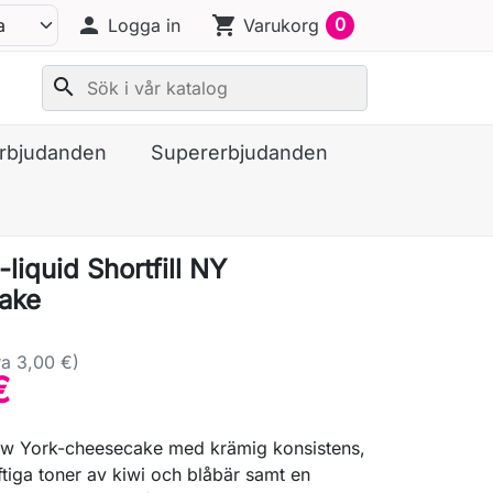
person
shopping_cart
0
Logga in
Varukorg
search
erbjudanden
Supererbjudanden
-liquid Shortfill NY
ake
a 3,00 €)
€
ew York-cheesecake med krämig konsistens,
ftiga toner av kiwi och blåbär samt en