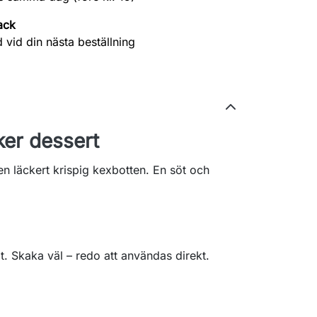
ack
 vid din nästa beställning
ker dessert
n läckert krispig kexbotten. En söt och
hot. Skaka väl – redo att användas direkt.