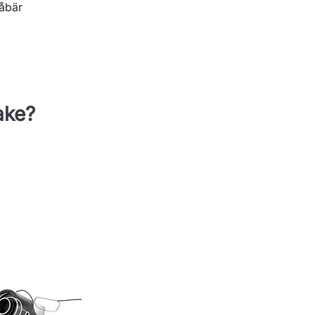
åbär
ake?