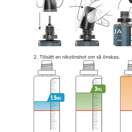
2. Tillsätt en nikotinshot om så önskas.