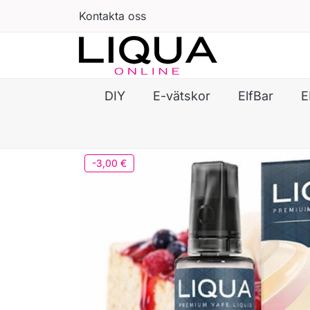
Kontakta oss
DIY
E-vätskor
ElfBar
E
-3,00 €