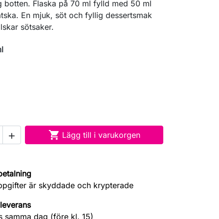
ig botten. Flaska på 70 ml fylld med 50 ml
vätska. En mjuk, söt och fyllig dessertsmak
lskar sötsaker.
l

Lägg till i varukorgen

betalning
ppgifter är skyddade och krypterade
leverans
s samma dag (före kl. 15)