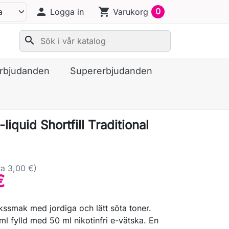
person
shopping_cart
0
Logga in
Varukorg
search
erbjudanden
Supererbjudanden
-liquid Shortfill Traditional
a 3,00 €)
€
kssmak med jordiga och lätt söta toner.
ml fylld med 50 ml nikotinfri e-vätska. En