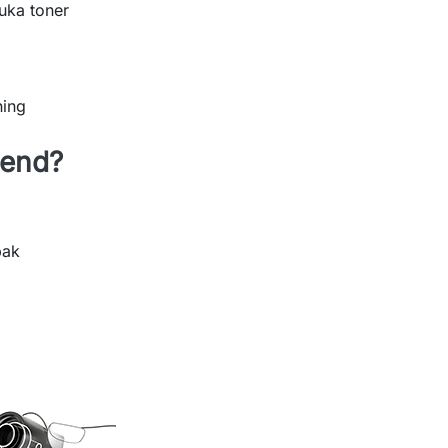
uka toner
ning
lend?
bak