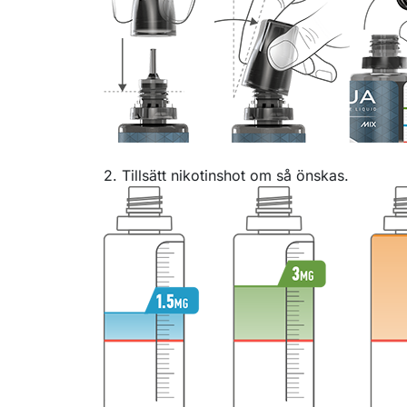
2. Tillsätt nikotinshot om så önskas.