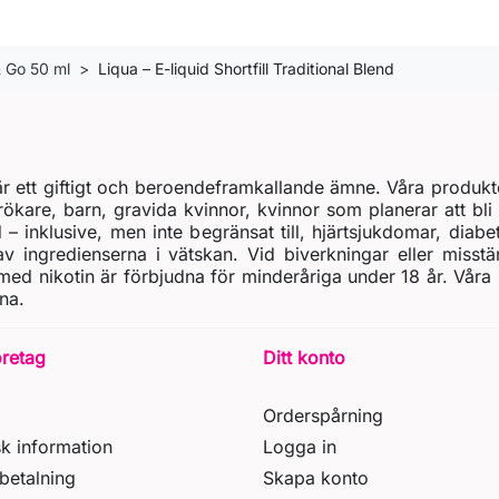
& Go 50 ml
Liqua – E-liquid Shortfill Traditional Blend
t är ett giftigt och beroendeframkallande ämne. Våra produkt
rökare, barn, gravida kvinnor, kvinnor som planerar att bli 
d – inklusive, men inte begränsat till, hjärtsjukdomar, diab
 ingredienserna i vätskan. Vid biverkningar eller misstä
ed nikotin är förbjudna för minderåriga under 18 år. Våra
na.
öretag
Ditt konto
Orderspårning
sk information
Logga in
betalning
Skapa konto