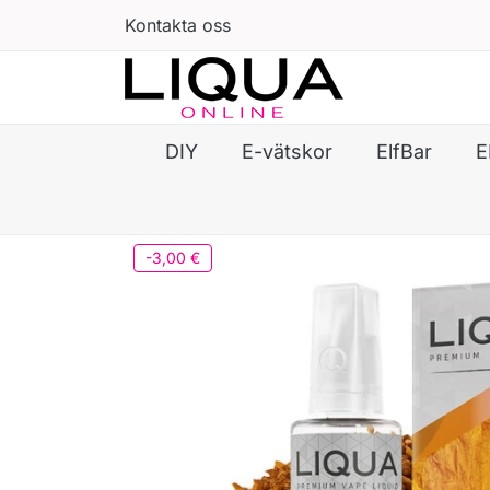
Kontakta oss
DIY
E-vätskor
ElfBar
E
-3,00 €