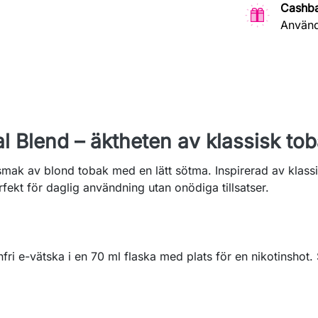
Cashb
Använd
l Blend – äktheten av klassisk to
 smak av blond tobak med en lätt sötma. Inspirerad av klas
ekt för daglig användning utan onödiga tillsatser.
infri e-vätska i en 70 ml flaska med plats för en nikotinshot