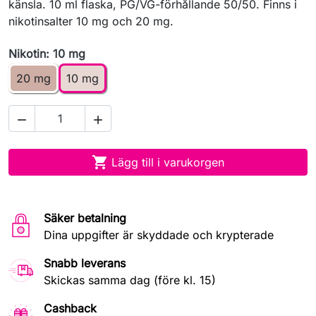
känsla. 10 ml flaska, PG/VG-förhållande 50/50. Finns i
nikotinsalter 10 mg och 20 mg.
Nikotin: 10 mg
20 mg
10 mg



Lägg till i varukorgen
Säker betalning
Dina uppgifter är skyddade och krypterade
Snabb leverans
Skickas samma dag (före kl. 15)
Cashback