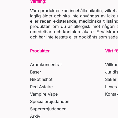
Varning:
Våra produkter kan innehålla nikotin, vilke
laglig ålder och ska inte användas av icke-
eller redan existerande, medicinska tillstån
produkten om du är allergisk mot någon av
omedelbart och kontakta läkare. E-vätskor m
och har inte testats eller godkänts som såda
Produkter
Vårt f
Aromkoncentrat
Villkor
Baser
Juridi
Nikotinshot
Säker 
Red Astaire
Lever
Vampire Vape
Kontak
Specialerbjudanden
Supererbjudanden
Arkiv