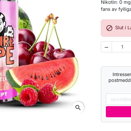
Nikotin: 0 mg
fans av fylli

Slut i 

Intresse
postmeddel
search