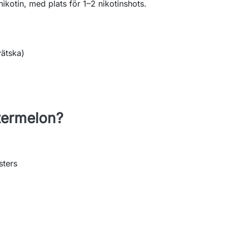
ikotin, med plats för 1–2 nikotinshots.
vätska)
termelon?
sters