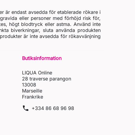
er är endast avsedda för etablerade rökare i
gravida eller personer med förhöjd risk för,
etes, högt blodtryck eller astma. Använd inte
nkta biverkningar, sluta använda produkten
 produkter är inte avsedda för rökavvänjning
Butiksinformation
LIQUA Online
28 traverse parangon
13008
Marseille
Frankrike
phone
+334 86 68 96 98