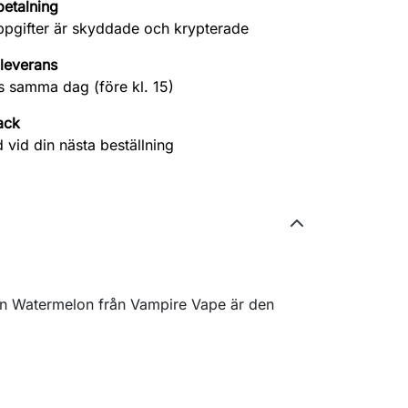
betalning
ppgifter är skyddade och krypterade
leverans
s samma dag (före kl. 15)
ack
 vid din nästa beställning
man Watermelon från Vampire Vape är den