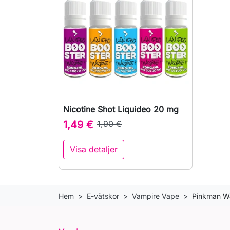
Nicotine Shot Liquideo 20 mg

Snabbvy
1,49 €
1,90 €
Visa detaljer
Hem
E-vätskor
Vampire Vape
Pinkman Wa