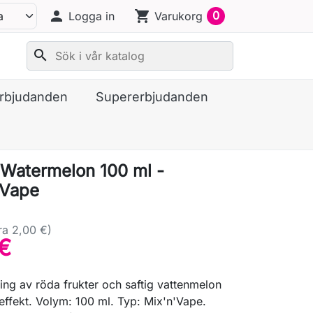
person
shopping_cart
0
Logga in
Varukorg
search
erbjudanden
Supererbjudanden
Watermelon 100 ml -
 Vape
ra 2,00 €)
€
ing av röda frukter och saftig vattenmelon
effekt. Volym: 100 ml. Typ: Mix'n'Vape.