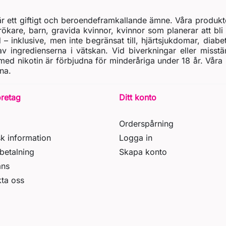
t är ett giftigt och beroendeframkallande ämne. Våra produkt
rökare, barn, gravida kvinnor, kvinnor som planerar att bli 
d – inklusive, men inte begränsat till, hjärtsjukdomar, diab
 ingredienserna i vätskan. Vid biverkningar eller misstä
ed nikotin är förbjudna för minderåriga under 18 år. Våra
na.
öretag
Ditt konto
Orderspårning
sk information
Logga in
betalning
Skapa konto
ans
ta oss