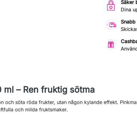
Säker 
Dina u
Snabb 
Skicka
Cashb
Använd
ml – Ren fruktig sötma
lon och söta röda frukter, utan någon kylande effekt. Pink
ftfulla och milda fruktsmaker.