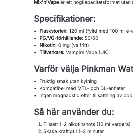
Mix'n'Vape
är ett högkapacitetsformat utan n
Specifikationer:
Flaskstorlek:
120 ml (fylld med 100 ml e-
PG/VG-förhållande:
50/50
Nikotin:
0 mg (valfritt)
Tillverkare:
Vampire Vape (UK)
Varför välja Pinkman Wa
Fruktig smak utan kylning
Kompatibel med MTL- och DL-enheter
Ingen mognadstid efter tillsättning av boo
Så här använder du:
Tillsätt 1–2 nikotinshots (10 ml vardera)
Skaka kraftigt i 1–2 minuter