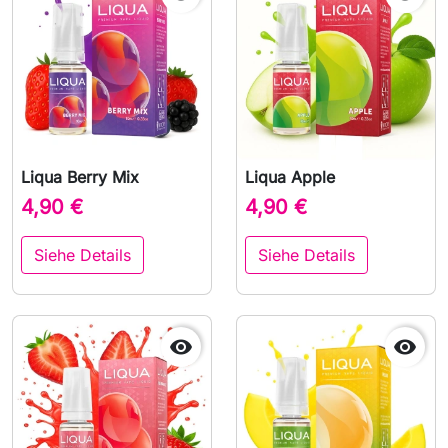
Liqua Berry Mix
Liqua Apple
4,90 €
4,90 €
Siehe Details
Siehe Details

