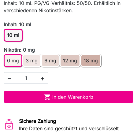
Inhalt: 10 ml. PG/VG-Verhältnis: 50/50. Erhältlich in
verschiedenen Nikotinstärken.
Inhalt: 10 ml
10 ml
Nikotin: 0 mg
0 mg
3 mg
6 mg
12 mg
18 mg



In den Warenkorb
Sichere Zahlung
Ihre Daten sind geschützt und verschlüsselt