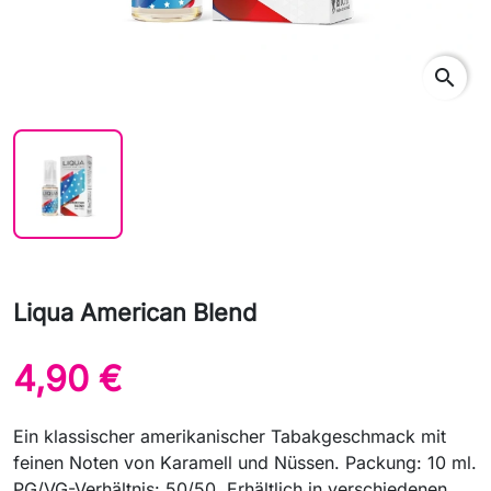
search
Liqua American Blend
4,90 €
Ein klassischer amerikanischer Tabakgeschmack mit
feinen Noten von Karamell und Nüssen. Packung: 10 ml.
PG/VG-Verhältnis: 50/50. Erhältlich in verschiedenen