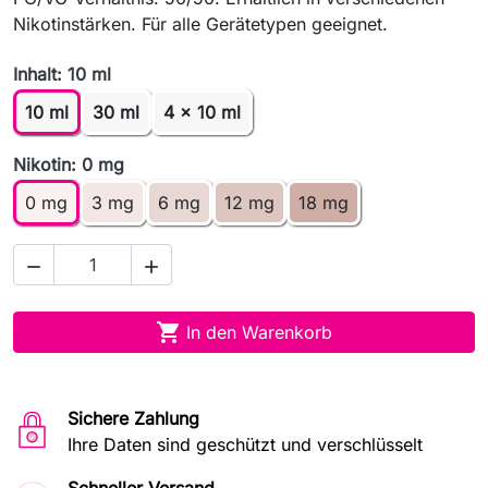
Nikotinstärken. Für alle Gerätetypen geeignet.
Inhalt: 10 ml
10 ml
30 ml
4 x 10 ml
Nikotin: 0 mg
0 mg
3 mg
6 mg
12 mg
18 mg



In den Warenkorb
Sichere Zahlung
Ihre Daten sind geschützt und verschlüsselt