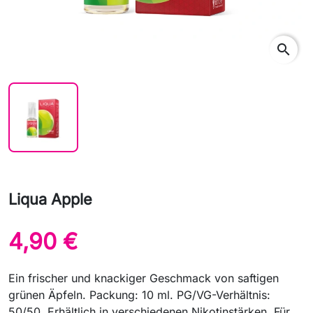
search
Liqua Apple
4,90 €
Ein frischer und knackiger Geschmack von saftigen
grünen Äpfeln. Packung: 10 ml. PG/VG-Verhältnis:
50/50. Erhältlich in verschiedenen Nikotinstärken. Für