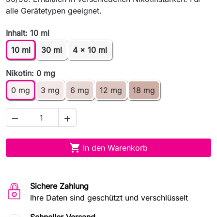
alle Gerätetypen geeignet.
Inhalt: 10 ml
10 ml
30 ml
4 x 10 ml
Nikotin: 0 mg
0 mg
3 mg
6 mg
12 mg
18 mg



In den Warenkorb
Sichere Zahlung
Ihre Daten sind geschützt und verschlüsselt