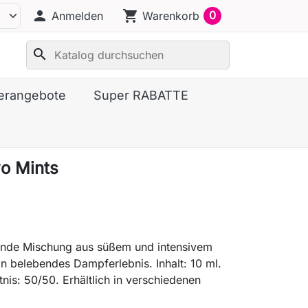
person
shopping_cart
0
Anmelden
Warenkorb
search
erangebote
Super RABATTE
o Mints
hende Mischung aus süßem und intensivem
in belebendes Dampferlebnis. Inhalt: 10 ml.
nis: 50/50. Erhältlich in verschiedenen