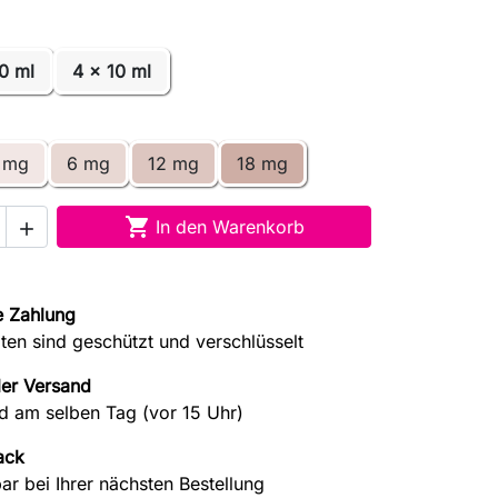
0 ml
4 x 10 ml
 mg
6 mg
12 mg
18 mg

In den Warenkorb

e Zahlung
aten sind geschützt und verschlüsselt
ler Versand
d am selben Tag (vor 15 Uhr)
ack
ar bei Ihrer nächsten Bestellung