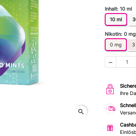
Inhalt: 10 ml
10 ml
3
Nikotin: 0 mg
0 mg
3

Sicher
Ihre D
Schnel
search
Versan
Cashb
Einlösb