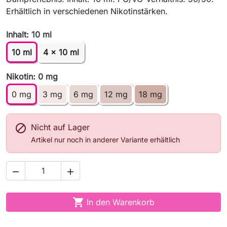
Erhältlich in verschiedenen Nikotinstärken.
Inhalt: 10 ml
10 ml
4 x 10 ml
Nikotin: 0 mg
0 mg
3 mg
6 mg
12 mg
18 mg

Nicht auf Lager
Artikel nur noch in anderer Variante erhältlich



In den Warenkorb