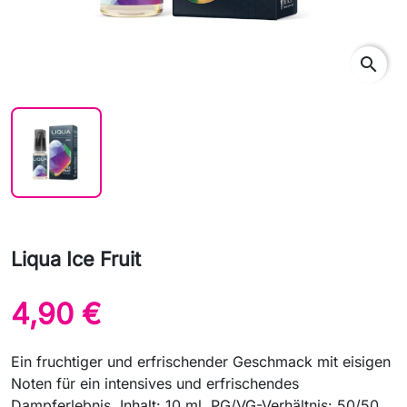
search
Liqua Ice Fruit
4,90 €
Ein fruchtiger und erfrischender Geschmack mit eisigen
Noten für ein intensives und erfrischendes
Dampferlebnis. Inhalt: 10 ml. PG/VG-Verhältnis: 50/50.