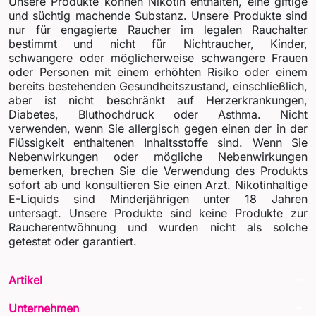
Unsere Produkte können Nikotin enthalten, eine giftige
und süchtig machende Substanz. Unsere Produkte sind
nur für engagierte Raucher im legalen Rauchalter
bestimmt und nicht für Nichtraucher, Kinder,
schwangere oder möglicherweise schwangere Frauen
oder Personen mit einem erhöhten Risiko oder einem
bereits bestehenden Gesundheitszustand, einschließlich,
aber ist nicht beschränkt auf Herzerkrankungen,
Diabetes, Bluthochdruck oder Asthma. Nicht
verwenden, wenn Sie allergisch gegen einen der in der
Flüssigkeit enthaltenen Inhaltsstoffe sind. Wenn Sie
Nebenwirkungen oder mögliche Nebenwirkungen
bemerken, brechen Sie die Verwendung des Produkts
sofort ab und konsultieren Sie einen Arzt. Nikotinhaltige
E-Liquids sind Minderjährigen unter 18 Jahren
untersagt. Unsere Produkte sind keine Produkte zur
Raucherentwöhnung und wurden nicht als solche
getestet oder garantiert.
arrow_drop_down
Artikel
arrow_drop_down
Unternehmen