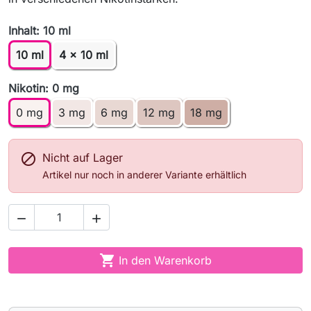
Inhalt: 10 ml
10 ml
4 x 10 ml
Nikotin: 0 mg
0 mg
3 mg
6 mg
12 mg
18 mg

Nicht auf Lager
Artikel nur noch in anderer Variante erhältlich



In den Warenkorb