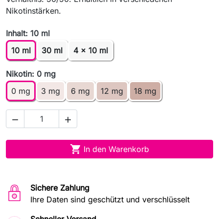
Nikotinstärken.
Inhalt: 10 ml
10 ml
30 ml
4 x 10 ml
Nikotin: 0 mg
0 mg
3 mg
6 mg
12 mg
18 mg



In den Warenkorb
Sichere Zahlung
Ihre Daten sind geschützt und verschlüsselt