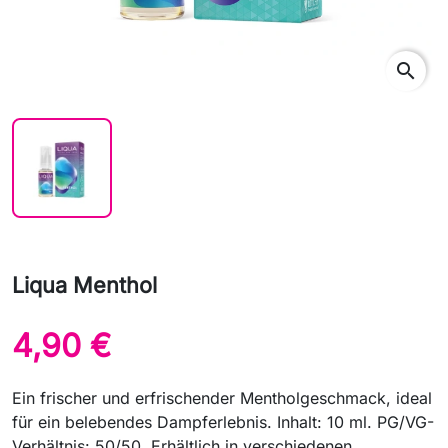
search
Liqua Menthol
4,90 €
Ein frischer und erfrischender Mentholgeschmack, ideal
für ein belebendes Dampferlebnis. Inhalt: 10 ml. PG/VG-
Verhältnis: 50/50. Erhältlich in verschiedenen