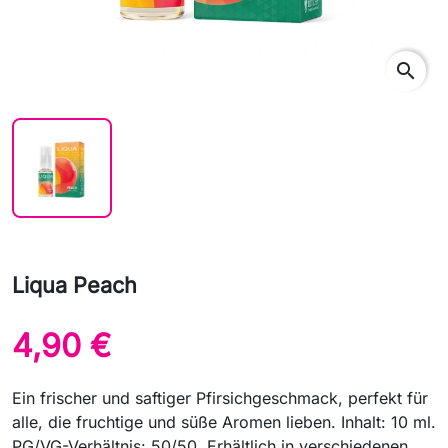
search
Liqua Peach
4,90 €
Ein frischer und saftiger Pfirsichgeschmack, perfekt für
alle, die fruchtige und süße Aromen lieben. Inhalt: 10 ml.
PG/VG-Verhältnis: 50/50. Erhältlich in verschiedenen