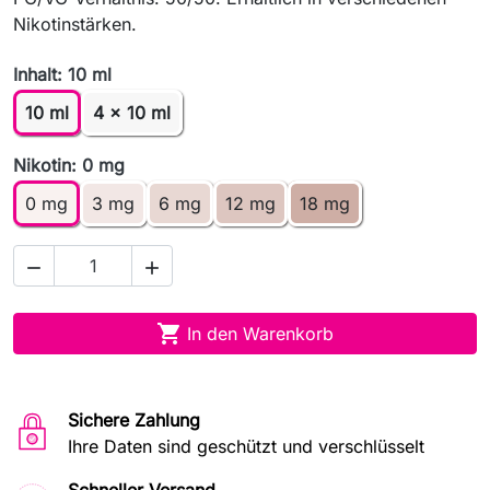
Nikotinstärken.
Inhalt: 10 ml
10 ml
4 x 10 ml
Nikotin: 0 mg
0 mg
3 mg
6 mg
12 mg
18 mg



In den Warenkorb
Sichere Zahlung
Ihre Daten sind geschützt und verschlüsselt