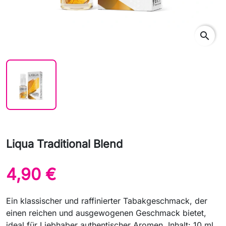
search
Liqua Traditional Blend
4,90 €
Ein klassischer und raffinierter Tabakgeschmack, der
einen reichen und ausgewogenen Geschmack bietet,
ideal für Liebhaber authentischer Aromen. Inhalt: 10 ml.