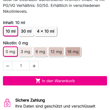
PG/VG Verhältnis: 50/50. Erhältlich in verschiedenen
Nikotinlevels.
Inhalt: 10 ml
10 ml
30 ml
4 x 10 ml
Nikotin: 0 mg
0 mg
3 mg
6 mg
12 mg
18 mg



In den Warenkorb
Sichere Zahlung
Ihre Daten sind geschützt und verschlüsselt