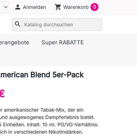
person
shopping_cart
0
Anmelden
Warenkorb
search
erangebote
Super RABATTE
American Blend 5er-Pack
€
er amerikanischer Tabak-Mix, der ein
s und ausgewogenes Dampferlebnis bietet.
 Einheiten. Inhalt: 10 ml. PG/VG-Verhältnis:
lich in verschiedenen Nikotinstärken.