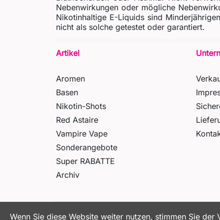
Nebenwirkungen oder mögliche Nebenwirkun
Nikotinhaltige E-Liquids sind Minderjähri
nicht als solche getestet oder garantiert.
Artikel
Unter
Aromen
Verka
Basen
Impre
Nikotin-Shots
Siche
Red Astaire
Liefer
Vampire Vape
Kontak
Sonderangebote
Super RABATTE
Archiv
Wenn Sie diese Website weiter nutzen, stimmen Sie der