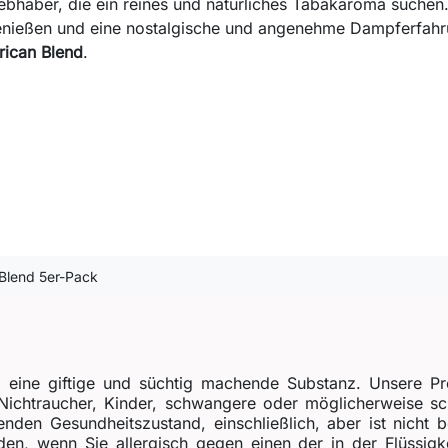
iebhaber, die ein reines und natürliches Tabakaroma suchen. 
nießen und eine nostalgische und angenehme Dampferfahrun
rican Blend
.
 Blend 5er-Pack
, eine giftige und süchtig machende Substanz. Unsere Pr
r Nichtraucher, Kinder, schwangere oder möglicherweise 
enden Gesundheitszustand, einschließlich, aber ist nicht 
n, wenn Sie allergisch gegen einen der in der Flüssigkei