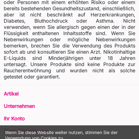
oder Personen mit einem erhöhten Risiko oder einem
bereits bestehenden Gesundheitszustand, einschließlich,
aber ist nicht beschränkt auf Herzerkrankungen,
Diabetes, Bluthochdruck oder Asthma. Nicht
verwenden, wenn Sie allergisch gegen einen der in der
Flüssigkeit enthaltenen Inhaltsstoffe sind. Wenn Sie
Nebenwirkungen oder mögliche Nebenwirkungen
bemerken, brechen Sie die Verwendung des Produkts
sofort ab und konsultieren Sie einen Arzt. Nikotinhaltige
E-Liquids sind Minderjährigen unter 18 Jahren
untersagt. Unsere Produkte sind keine Produkte zur
Raucherentwöhnung und wurden nicht als solche
getestet oder garantiert.
arrow_drop_down
Artikel
arrow_drop_down
Unternehmen
arrow_drop_down
Ihr Konto
arrow_drop_down
Shop-Einstellungen
Wenn Sie diese Website weiter nutzen, stimmen Sie der
Verwendung von Cookies zu.