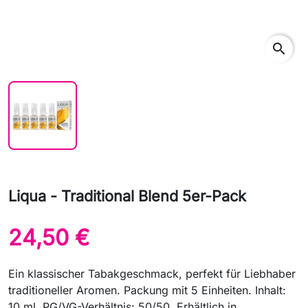
search
Liqua - Traditional Blend 5er-Pack
24,50 €
Ein klassischer Tabakgeschmack, perfekt für Liebhaber
traditioneller Aromen. Packung mit 5 Einheiten. Inhalt:
10 ml. PG/VG-Verhältnis: 50/50. Erhältlich in