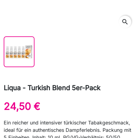
search
Liqua - Turkish Blend 5er-Pack
24,50 €
Ein reicher und intensiver türkischer Tabakgeschmack,
ideal für ein authentisches Dampferlebnis. Packung mit
5 Einheiten. Inhalt: 10 ml. PG/VG-Verhältnis: 50/50.