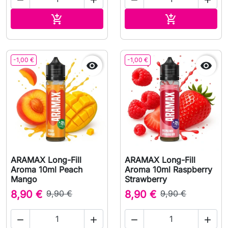




Adicionar ao carrinho
Adicionar ao 


-1,00 €
-1,00 €


ARAMAX Long-Fill
ARAMAX Long-Fill
Aroma 10ml Peach
Aroma 10ml Raspberry
Mango
Strawberry
8,90 €
9,90 €
8,90 €
9,90 €



