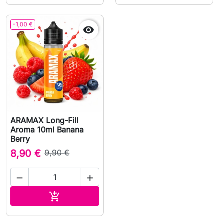
-1,00 €

ARAMAX Long-Fill
Aroma 10ml Banana
Berry
8,90 €
9,90 €


Adicionar ao carrinho
