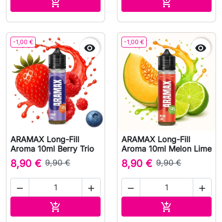
Adicionar ao carrinho
Adicionar ao 


-1,00 €
-1,00 €


ARAMAX Long-Fill
ARAMAX Long-Fill
Aroma 10ml Berry Trio
Aroma 10ml Melon Lime
8,90 €
9,90 €
8,90 €
9,90 €




Adicionar ao carrinho
Adicionar ao 

