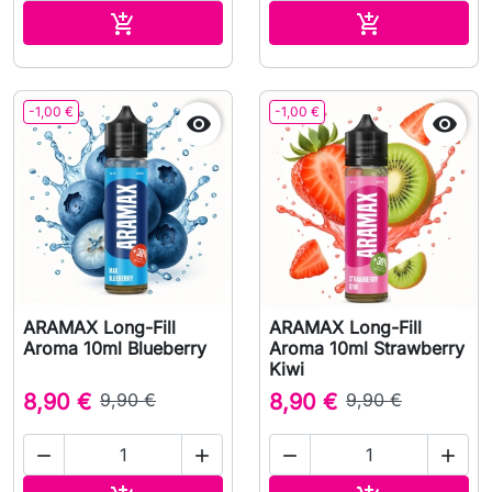
Adicionar ao carrinho
Adicionar ao 


-1,00 €
-1,00 €


ARAMAX Long-Fill
ARAMAX Long-Fill
Aroma 10ml Blueberry
Aroma 10ml Strawberry
Kiwi
8,90 €
9,90 €
8,90 €
9,90 €



