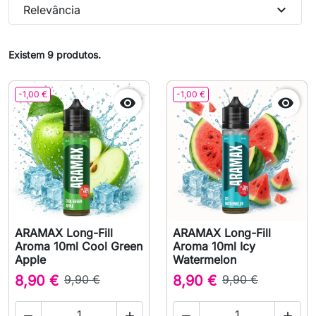
expand_more
Relevância
Existem 9 produtos.
-1,00 €
-1,00 €


ARAMAX Long-Fill
ARAMAX Long-Fill
Aroma 10ml Cool Green
Aroma 10ml Icy
Apple
Watermelon
8,90 €
9,90 €
8,90 €
9,90 €