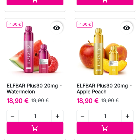
-1,00 €
-1,00 €


ELFBAR Plus30 20mg -
ELFBAR Plus30 20mg -
Watermelon
Apple Peach
18,90 €
19,90 €
18,90 €
19,90 €




Adicionar ao carrinho
Adicionar ao 

