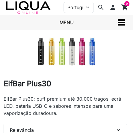
0
search
person
shopping_cart
MENU
ElfBar Plus30
ElfBar Plus30: puff premium até 30.000 tragos, ecrã
LED, bateria USB-C e sabores intensos para uma
vaporização duradoura.
expand_more
Relevância