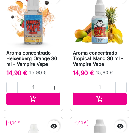
Aroma concentrado
Aroma concentrado
Heisenberg Orange 30
Tropical Island 30 ml -
ml - Vampire Vape
Vampire Vape
14,90 €
15,90 €
14,90 €
15,90 €




Adicionar ao carrinho
Adicionar ao 


-1,00 €
-1,00 €

