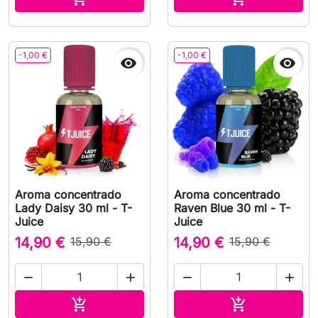
-1,00 €
-1,00 €


Aroma concentrado
Aroma concentrado
Lady Daisy 30 ml - T-
Raven Blue 30 ml - T-
Juice
Juice
14,90 €
15,90 €
14,90 €
15,90 €




Adicionar ao carrinho
Adicionar ao 

