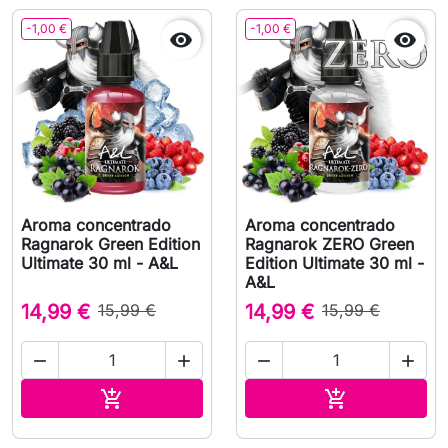
-1,00 €
-1,00 €


Aroma concentrado
Aroma concentrado
Ragnarok Green Edition
Ragnarok ZERO Green
Ultimate 30 ml - A&L
Edition Ultimate 30 ml -
A&L
14,99 €
15,99 €
14,99 €
15,99 €




Adicionar ao carrinho
Adicionar ao 

