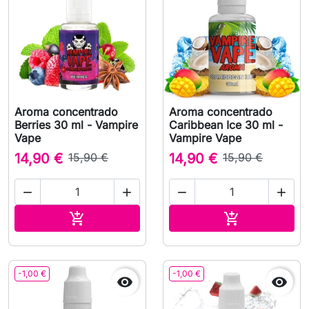
Aroma concentrado
Aroma concentrado
Berries 30 ml - Vampire
Caribbean Ice 30 ml -
Vape
Vampire Vape
14,90 €
15,90 €
14,90 €
15,90 €




Adicionar ao carrinho
Adicionar ao 


-1,00 €
-1,00 €

