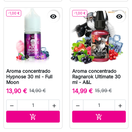
-1,00 €
-1,00 €


Aroma concentrado
Aroma concentrado
Hypnose 30 ml - Full
Ragnarok Ultimate 30
Moon
ml - A&L
13,90 €
14,90 €
14,99 €
15,99 €




Adicionar ao carrinho
Adicionar ao 

