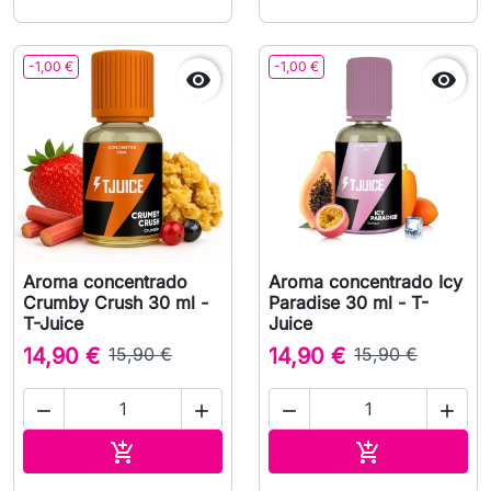
-1,00 €
-1,00 €


Aroma concentrado
Aroma concentrado Icy
Crumby Crush 30 ml -
Paradise 30 ml - T-
T-Juice
Juice
14,90 €
15,90 €
14,90 €
15,90 €




Adicionar ao carrinho
Adicionar ao 

