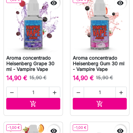


Aroma concentrado
Aroma concentrado
Heisenberg Grape 30
Heisenberg Gum 30 ml
ml - Vampire Vape
- Vampire Vape
14,90 €
15,90 €
14,90 €
15,90 €




Adicionar ao carrinho
Adicionar ao 


-1,00 €
-1,00 €

