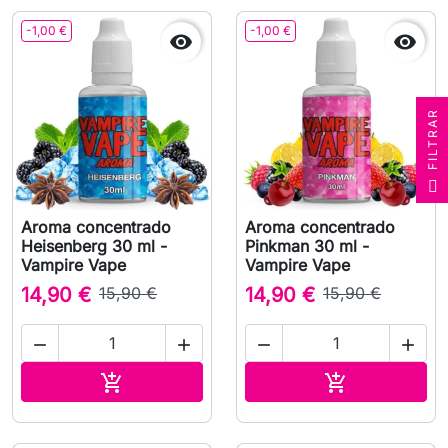
-1,00 €
-1,00 €


R
F
I
L
T
R
A
Aroma concentrado
Aroma concentrado
Heisenberg 30 ml -
Pinkman 30 ml -
Vampire Vape
Vampire Vape
14,90 €
15,90 €
14,90 €
15,90 €




Adicionar ao carrinho
Adicionar ao 

