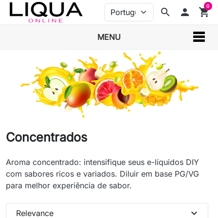
0
search
person
shopping_cart
MENU
Concentrados
Aroma concentrado: intensifique seus e-líquidos DIY
com sabores ricos e variados. Diluir em base PG/VG
para melhor experiência de sabor.
expand_more
Relevance