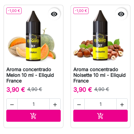
-1,00 €
-1,00 €


Aroma concentrado
Aroma concentrado
Melon 10 ml - Eliquid
Noisette 10 ml - Eliquid
France
France
3,90 €
4,90 €
3,90 €
4,90 €




Adicionar ao carrinho
Adicionar ao 

