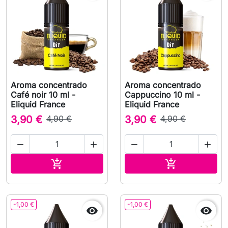
Aroma concentrado
Aroma concentrado
Café noir 10 ml -
Cappuccino 10 ml -
Eliquid France
Eliquid France
3,90 €
4,90 €
3,90 €
4,90 €




Adicionar ao carrinho
Adicionar ao 


-1,00 €
-1,00 €

