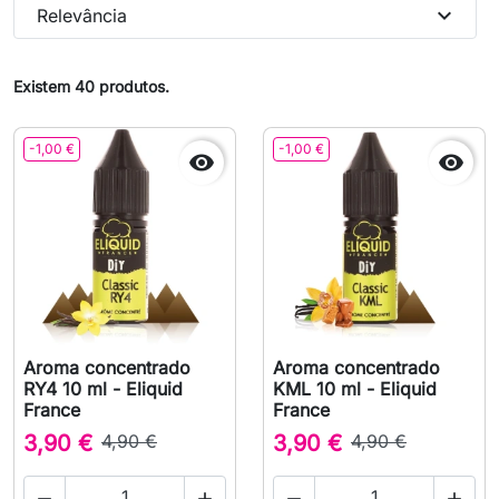
expand_more
Relevância
Existem 40 produtos.
-1,00 €
-1,00 €


Aroma concentrado
Aroma concentrado
RY4 10 ml - Eliquid
KML 10 ml - Eliquid
France
France
3,90 €
4,90 €
3,90 €
4,90 €