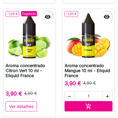
Esgotado
-1,00 €
-1,00 €


Aroma concentrado
Aroma concentrado
Citron Vert 10 ml -
Mangue 10 ml - Eliquid
Eliquid France
France
3,90 €
4,90 €
3,90 €
4,90 €


Adicionar ao 

Ver detalhes