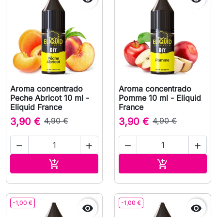
Aroma concentrado
Aroma concentrado
Peche Abricot 10 ml -
Pomme 10 ml - Eliquid
Eliquid France
France
3,90 €
4,90 €
3,90 €
4,90 €




Adicionar ao carrinho
Adicionar ao 


-1,00 €
-1,00 €

