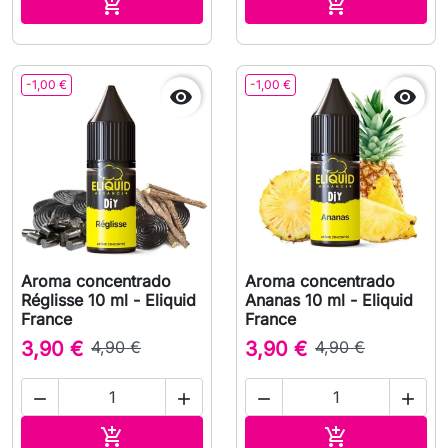
Adicionar ao carrinho
Adicionar ao 


-1,00 €
-1,00 €


Aroma concentrado
Aroma concentrado
Réglisse 10 ml - Eliquid
Ananas 10 ml - Eliquid
France
France
3,90 €
4,90 €
3,90 €
4,90 €




Adicionar ao carrinho
Adicionar ao 

