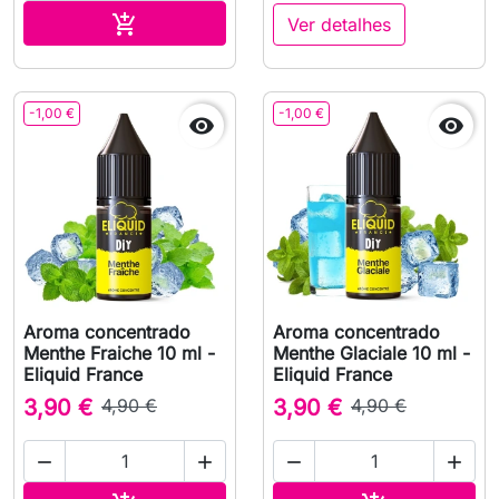
Adicionar ao carrinho

Ver detalhes
-1,00 €
-1,00 €


Aroma concentrado
Aroma concentrado
Menthe Fraiche 10 ml -
Menthe Glaciale 10 ml -
Eliquid France
Eliquid France
3,90 €
4,90 €
3,90 €
4,90 €



