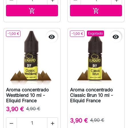




Adicionar ao carrinho
Adicionar ao 


Esgotado
-1,00 €
-1,00 €


Aroma concentrado
Aroma concentrado
Westblend 10 ml -
Classic Brun 10 ml -
Eliquid France
Eliquid France
3,90 €
4,90 €
3,90 €
4,90 €

