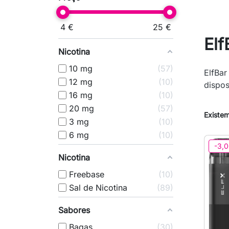
4
€
25
€
Elf
Nicotina
10 mg
57
ElfBar
12 mg
10
dispos
16 mg
10
20 mg
57
Existem
3 mg
10
6 mg
10
-3,0
Nicotina
Freebase
10
Sal de Nicotina
89
Sabores
Bagas
30