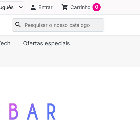
person
shopping_cart
0
Entrar
Carrinho
search
Tech
Ofertas especiais