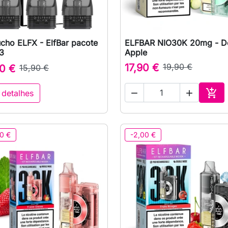
cho ELFX - ElfBar pacote
ELFBAR NIO30K 20mg - D

Vista rápida

Vista rápida
3
Apple
17,90 €
19,90 €
0 €
15,90 €

 detalhes


Adic
0 €
-2,00 €