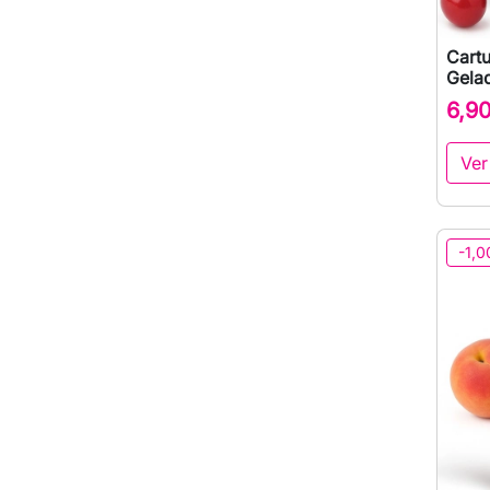
Cartu
Gela
6,9
Ver
-1,0