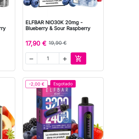
ELFBAR NIO30K 20mg -

Vista rápida
rry
Blueberry & Sour Raspberry
17,90 €
19,90 €



ionar ao carrinho
Adicionar ao carrinho
Esgotado
-2,00 €