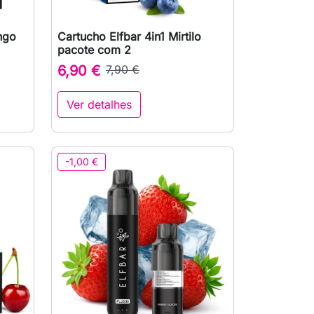
ngo
Cartucho Elfbar 4in1 Mirtilo

Vista rápida
pacote com 2
6,90 €
7,90 €
Ver detalhes
-1,00 €