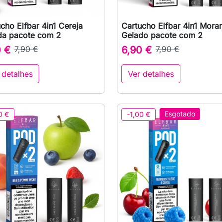
cho Elfbar 4in1 Cereja
Cartucho Elfbar 4in1 Mora

Vista rápida

Vista rápida
da pacote com 2
Gelado pacote com 2
0 €
7,90 €
6,90 €
7,90 €
 detalhes
Ver detalhes
Esgotado
0 €
-1,00 €