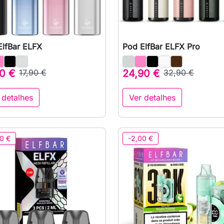
ElfBar ELFX
Pod ElfBar ELFX Pro

Vista rápida

Vista rápida
0 €
17,90 €
24,90 €
32,90 €
 detalhes
Ver detalhes
0 €
-2,00 €