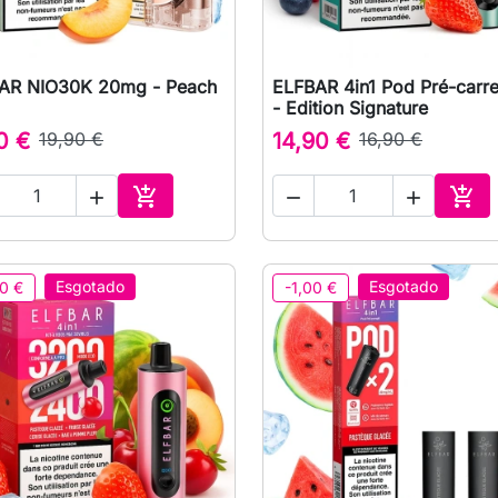
AR NIO30K 20mg - Peach
ELFBAR 4in1 Pod Pré-carr

Vista rápida

Vista rápida
- Edition Signature
0 €
19,90 €
14,90 €
16,90 €





Adicionar ao carrinho
Adic
Esgotado
Esgotado
0 €
-1,00 €