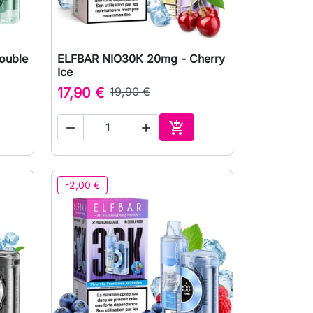
ouble
ELFBAR NIO30K 20mg - Cherry

Vista rápida
Ice
17,90 €
19,90 €



ionar ao carrinho
Adicionar ao carrinho
-2,00 €