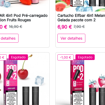
AR 4in1 Pod Pré-carregado
Cartucho Elfbar 4in1 Melan

Vista rápida

Vista rápida
tion Fruits Rouges
Gelada pacote com 2
0 €
16,90 €
6,90 €
7,90 €
 detalhes
Ver detalhes
Esgotado
Esgotado
0 €
-1,00 €