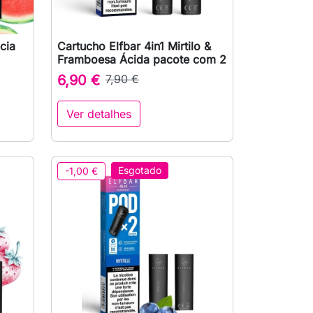
cia
Cartucho Elfbar 4in1 Mirtilo &

Vista rápida
Framboesa Ácida pacote com 2
6,90 €
7,90 €
Ver detalhes
Esgotado
-1,00 €