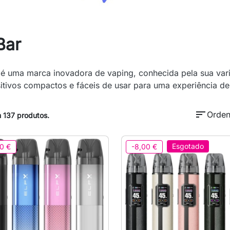
Bar
 é uma marca inovadora de vaping, conhecida pela sua var
itivos compactos e fáceis de usar para uma experiência de 
sort
Orden
 137 produtos.
Esgotado
0 €
-8,00 €