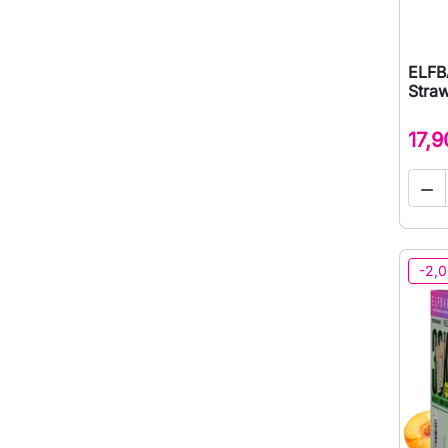
ELFB
Straw
17,9

-2,0