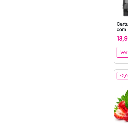
Cartu
com 
13,9
Ver
-2,0