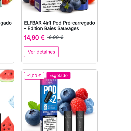
egado
ELFBAR 4in1 Pod Pré-carregado

Vista rápida
- Edition Baies Sauvages
14,90 €
16,90 €
Ver detalhes
ionar ao carrinho
Esgotado
-1,00 €