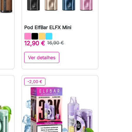
Pod ElfBar ELFX Mini

Vista rápida
12,90 €
16,90 €
Ver detalhes
-2,00 €