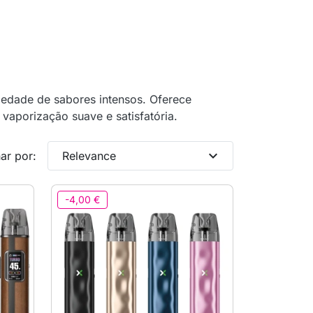
iedade de sabores intensos. Oferece
vaporização suave e satisfatória.
expand_more
ar por:
Relevance
-4,00 €