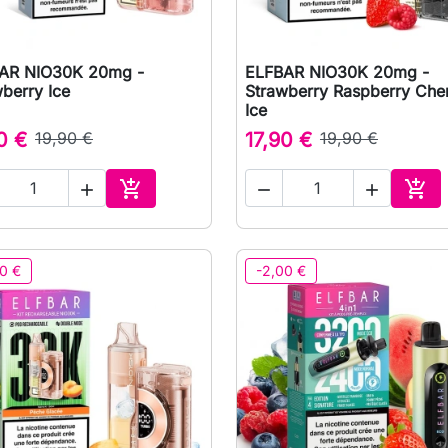
AR NIO30K 20mg -
ELFBAR NIO30K 20mg -

Vista rápida

Vista rápida
berry Ice
Strawberry Raspberry Che
Ice
0 €
19,90 €
17,90 €
19,90 €





Adicionar ao carrinho
Adic
0 €
-2,00 €