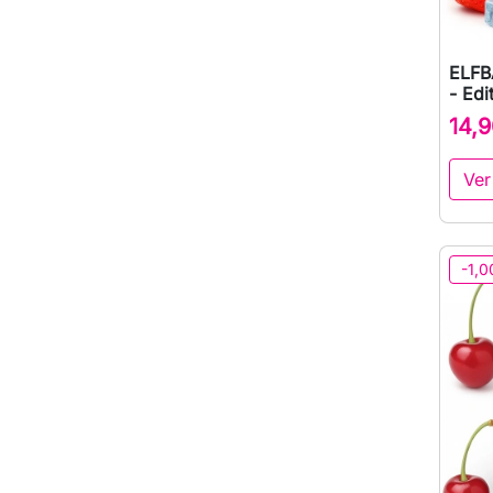
ELFB
- Edi
14,9
Ver
-1,0