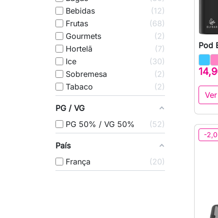
Bebidas
12
Frutas
68
Gourmets
2
Pod 
Hortelã
7
Ice
30
14,9
Sobremesa
2
Tabaco
2
Ver
PG / VG
PG 50% / VG 50%
52
-2,0
País
França
20