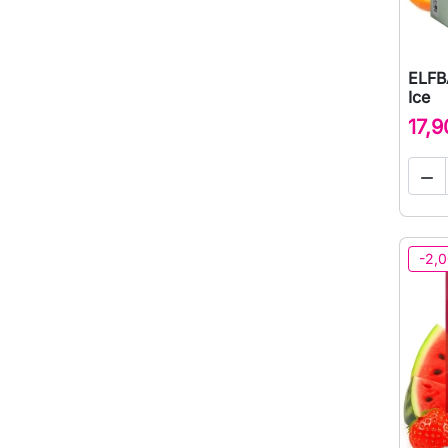
ELFB
Ice
17,9

-2,0