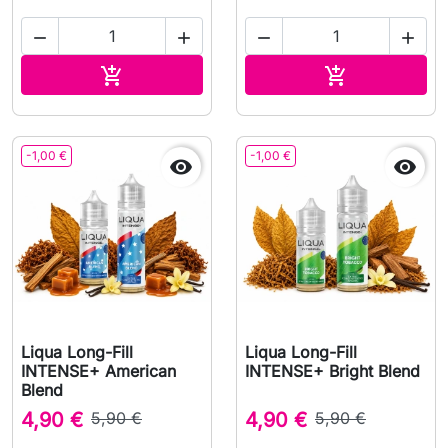




Adicionar ao carrinho
Adicionar ao 


-1,00 €
-1,00 €


Liqua Long-Fill
Liqua Long-Fill
INTENSE+ American
INTENSE+ Bright Blend
Blend
4,90 €
5,90 €
4,90 €
5,90 €