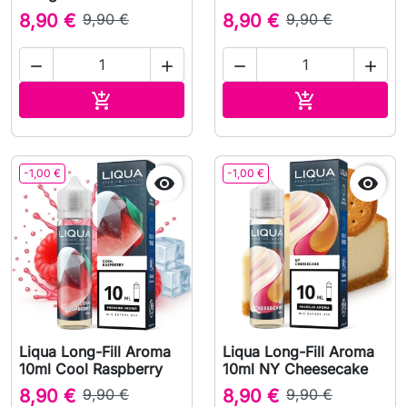
8,90 €
9,90 €
8,90 €
9,90 €




Adicionar ao carrinho
Adicionar ao 


-1,00 €
-1,00 €


Liqua Long-Fill Aroma
Liqua Long-Fill Aroma
10ml Cool Raspberry
10ml NY Cheesecake
8,90 €
9,90 €
8,90 €
9,90 €